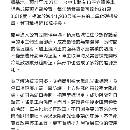
續基地，預計至2027年，台中市將有13座立體停車
場完成屋頂光電設置，每年總發電量可達約391萬
3,618度，相當於減少1,930公噸左右的二氧化碳排放
量，等同種植近10萬棵樹。
開車進入公有立體停車場，頂層區域往往令想保護愛
車的車主們望而卻步，成為最後的無奈選擇。長時間
的高溫照射，加上混凝土鋪面與防水層累積的熱能，
不僅急遽升高車內溫度，車主取車時又常習慣先開啟
冷氣散熱數分鐘降溫，無形中也造成了多餘的能源損
耗。
為了解決這項困擾，交通局引進太陽能光電棚架，為
停車場頂層加蓋一層防護，上方裝載的高效率太陽能
板，如同為愛車撐起一把巨型遮陽傘，成功阻隔烈日
熱氣，降低車內溫度。而且，若遭逢午後雷陣雨頻發
的時節，車主也能從容取車，不再因為突如其來的大
雨而顯得狼狽。透過太陽能光電棚架的庇護，不但能
實質改善停車品質，更可順勢提升屋頂層車位的使用
率。