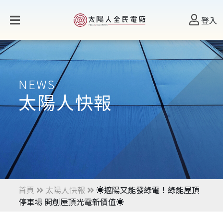
登入
NEWS
太陽人快報
首頁
太陽人快報
☀️遮陽又能發綠電！綠能屋頂
停車場 開創屋頂光電新價值☀️