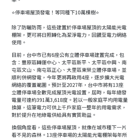
⭐停車場屋頂發電！等同種下10萬棵樹⭐
除了防曬防雨，這些建置於停車場屋頂的太陽能光電
棚架，更可將日照轉化為潔淨電力，回饋至電力網絡
使用。
目前，台中市已有6座公有立體停車場建置完成，包
含：豐原區轉運中心、太平區新平、太平區中興、南
屯區文山、南屯區正心、大里區東榮立體停車場，並
順利併網發電，今年更將再啟用4座，逐步擴大光電
網絡的覆蓋範圍。預計至2027年，台中市將有13座
立體停車場全數完成屋頂光電設置，屆時，每年總發
電量可達約391萬3,618度。若以一般家庭平均用電量
換算，這筆電力可供上千戶家庭一整年的用電需求，
對於提升在地綠電供給具有實質助益。
換個角度看，這些停車場屋頂，就像在城市種下一片
看不見的森林。13座停車場的太陽能光電棚架每年所