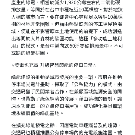
產生的綠電，相當於減少1,930公噸左右的二氧化碳
排放量，等同於在台中市種植近10萬棵樹。對於地狹
人稠的城市而言，要在都會中心尋覓足以容納10萬棵
樹的林地非常困難，但藉由盤點既有的停車場屋頂場
域，便能在不影響原本土地使用的前提下，成功創造
出等同於大片森林的碳匯功能。這種「多功能土地利
用」的模式，是台中邁向2050淨零碳排願景中，不可
或缺的綠能拼圖。
⭐發電也充電 升級智慧節能的停車日常⭐
綠能建設的推動是城市發展的重要一環，市府在推動
停車場光電計畫時，採取了「公私協力」的模式，由
交通局攜手民間業者合作，在兼顧區域能源安全的同
時，也帶動了綠色經濟的發展。藉由這樣的機制，讓
原本功能單一的立體停車場屋頂，成功轉化為具備環
境永續價值的綠能基地。
在擴充綠能發電之餘，因應電動車逐漸普及的趨勢，
交通局也積極推展公有停車場內的充電設施建置。截