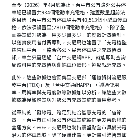
至今（2026）年4月底為止，台中市公有路外公共停
車場已設置共934個電動車充電格，建置數量超前法
定目標（台中市公有停車場共有40,513個小型車停車
格，依法須設置至少810個電動車充電格）。除了全
面將設備升級為「用多少算多少」的度數計費機制，
以落實使用者付費原則，交通局也建置了「充電樁監
控管理平台」，整合各公、民營停車場之充電樁資
訊，車主只需透過「台中交通網APP」就能即時查詢
周遭可用的充電樁與剩餘車位情形，輕鬆就近充電。
此外，這些數據也會回傳至交通部「運輸資料流通服
務平台(TDX)」及「台中交通網APP」，透過使用
率、周轉率與充電度數等數據加以分析，讓這些大數
據成為後續增設與升級公有充電設施的實用參考。
從單純的「發綠電」跨足到結合智慧充電的「省節
電」，台中市正引領公有停車設施轉向更友善環境的
營運方向。未來，交通局也將持續盤點全市具備光電
潛力的停車區域，除了硬體建置，更計畫引進智慧節