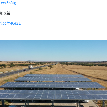
k.cc/5n8ig
廠收益
rl.cc/Y4GrZL