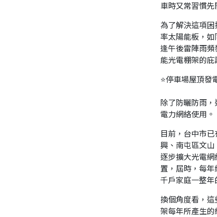
車時又常習慣先
為了解決這項困
率太陽能板，如
逢午後雷陣雨頻
能光電棚架的庇
⭐停車場屋頂發
除了防曬防雨，
電力網絡使用。
目前，台中市已
興、南屯區文山
逐步擴大光電網
置，屆時，每年
千戶家庭一整年
換個角度看，這
架每年所產生的