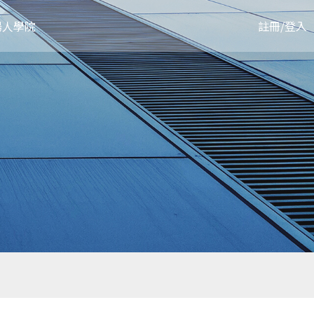
陽人學院
註冊
/
登入