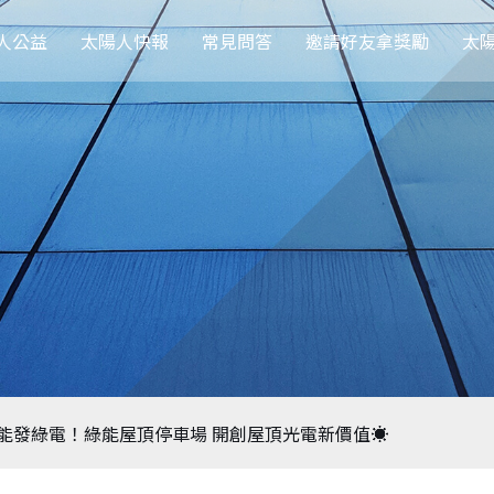
人公益
太陽人快報
常見問答
邀請好友拿獎勵
太
又能發綠電！綠能屋頂停車場 開創屋頂光電新價值☀️