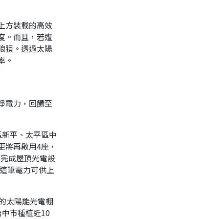
上方裝載的高效
度。而且，若遭
狼狽。透過太陽
率。
淨電力，回饋至
區新平、太平區中
更將再啟用4座，
數完成屋頂光電設
，這筆電力可供上
的太陽能光電棚
中市種植近10