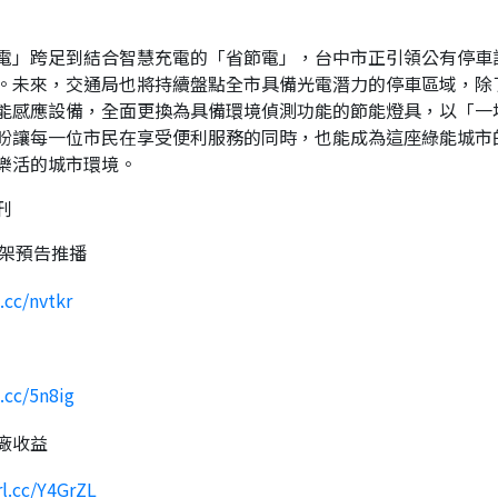
電」跨足到結合智慧充電的「省節電」，台中市正引領公有停車
。未來，交通局也將持續盤點全市具備光電潛力的停車區域，除
能感應設備，全面更換為具備環境偵測功能的節能燈具，以「一
盼讓每一位市民在享受便利服務的同時，也能成為這座綠能城市
樂活的城市環境。
刊
上架預告推播
k.cc/nvtkr
k.cc/5n8ig
廠收益
rl.cc/Y4GrZL