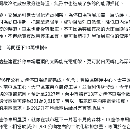
開啟冷氣散熱數分鐘降溫，無形中也造成了多餘的能源損耗。
擾，交通局引進太陽能光電棚架，為停車場頂層加蓋一層防護，
同為愛車撐起一把巨型遮陽傘，成功阻隔烈日熱氣，降低車內溫
發的時節，車主也能從容取車，不再因為突如其來的大雨而顯得
護，不但能實質改善停車品質，更可順勢提升屋頂層車位的使用
電！等同種下10萬棵樹⭐
這些建置於停車場屋頂的太陽能光電棚架，更可將日照轉化為潔
有6座公有立體停車場建置完成，包含：豐原區轉運中心、太平
、南屯區正心、大里區東榮立體停車場，並順利併網發電，今年
絡的覆蓋範圍。預計至2027年，台中市將有13座立體停車場全
總發電量可達約391萬3,618度。若以一般家庭平均用電量換算
的用電需求，對於提升在地綠電供給具有實質助益。
些停車場屋頂，就像在城市種下一片看不見的森林。13座停車場
綠電，相當於減少1,930公噸左右的二氧化碳排放量，等同於在台