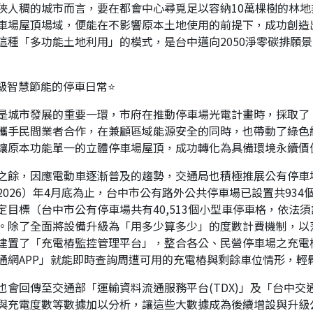
狹人稠的城市而言，要在都會中心尋覓足以容納10萬棵樹的林地
車場屋頂場域，便能在不影響原本土地使用的前提下，成功創造
這種「多功能土地利用」的模式，是台中邁向2050淨零碳排願
升級智慧節能的停車日常⭐
是城市發展的重要一環，市府在推動停車場光電計畫時，採取了
攜手民間業者合作，在兼顧區域能源安全的同時，也帶動了綠色
讓原本功能單一的立體停車場屋頂，成功轉化為具備環境永續價
之餘，因應電動車逐漸普及的趨勢，交通局也積極推展公有停車
2026）年4月底為止，台中市公有路外公共停車場已設置共934
目標（台中市公有停車場共有40,513個小型車停車格，依法須
。除了全面將設備升級為「用多少算多少」的度數計費機制，以
建置了「充電樁監控管理平台」，整合各公、民營停車場之充電
通網APP」就能即時查詢周遭可用的充電樁與剩餘車位情形，輕
也會回傳至交通部「運輸資料流通服務平台(TDX)」及「台中交通
與充電度數等數據加以分析，讓這些大數據成為後續增設與升級