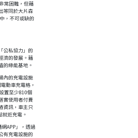
非常困難，但藉
出等同於大片森
景中，不可或缺的
「公私協力」的
經濟的發展。藉
值的綠能基地。
場內的充電設施
個電動車充電格，
設置至少810個
落實使用者付費
樁資訊，車主只
鬆就近充電。
網APP」，透過
公有充電設施的