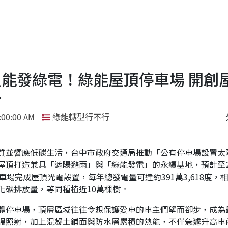
又能發綠電！綠能屋頂停車場 開創
️
:00:00 AM
綠能轉型行不行
質並響應低碳生活，台中市政府交通局推動「公有停車場設置太
屋頂打造兼具「遮陽避雨」與「綠能發電」的永續基地，預計至2
車場完成屋頂光電設置，每年總發電量可達約391萬3,618度，相當
化碳排放量，等同種植近10萬棵樹。
體停車場，頂層區域往往令想保護愛車的車主們望而卻步，成為
溫照射，加上混凝土鋪面與防水層累積的熱能，不僅急遽升高車