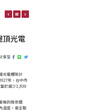
屋頂光電
分享至
陽光電棚架計
027年，台中市
於減少1,930
最後的無奈選
內溫度，車主取