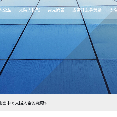
人公益
太陽人快報
常見問答
邀請好友拿獎勵
太
山國中 x 太陽人全民電廠✨