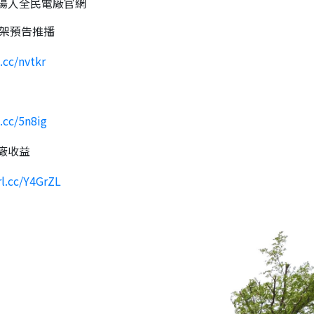
陽人全民電廠官網
上架預告推播
k.cc/nvtkr
k.cc/5n8ig
廠收益
rl.cc/Y4GrZL