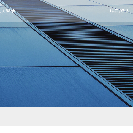
陽人學院
註冊
/
登入