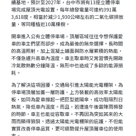
續基地，預計至2027年，台中市將有13座立體停車
場完成屋頂光電設置，每年總發電量可達約391萬
3,618度，相當於減少1,930公噸左右的二氧化碳排放
量，等同種植近10萬棵樹。
開車進入公有立體停車場，頂層區域往往令想保護愛
車的車主們望而卻步，成為最後的無奈選擇。長時間
的高溫照射，加上混凝土鋪面與防水層累積的熱能，
不僅急遽升高車內溫度，車主取車時又常習慣先開啟
冷氣散熱數分鐘降溫，無形中也造成了多餘的能源損
耗。
為了解決這項困擾，交通局引進太陽能光電棚架，為
停車場頂層加蓋一層防護，上方裝載的高效率太陽能
板，如同為愛車撐起一把巨型遮陽傘，成功阻隔烈日
熱氣，降低車內溫度。而且，若遭逢午後雷陣雨頻發
的時節，車主也能從容取車，不再因為突如其來的大
雨而顯得狼狽。透過太陽能光電棚架的庇護，不但能
實質改善停車品質，更可順勢提升屋頂層車位的使用
率。