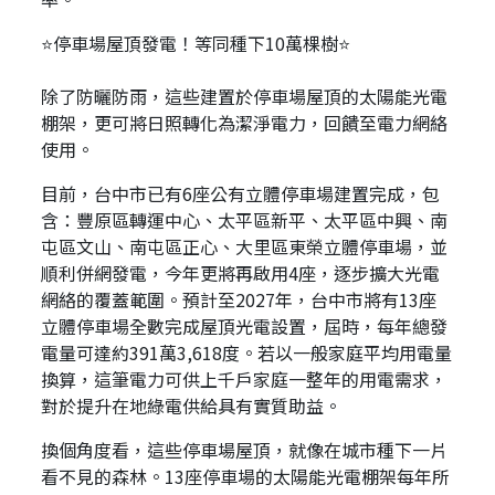
⭐停車場屋頂發電！等同種下10萬棵樹⭐
除了防曬防雨，這些建置於停車場屋頂的太陽能光電
棚架，更可將日照轉化為潔淨電力，回饋至電力網絡
使用。
目前，台中市已有6座公有立體停車場建置完成，包
含：豐原區轉運中心、太平區新平、太平區中興、南
屯區文山、南屯區正心、大里區東榮立體停車場，並
順利併網發電，今年更將再啟用4座，逐步擴大光電
網絡的覆蓋範圍。預計至2027年，台中市將有13座
立體停車場全數完成屋頂光電設置，屆時，每年總發
電量可達約391萬3,618度。若以一般家庭平均用電量
換算，這筆電力可供上千戶家庭一整年的用電需求，
對於提升在地綠電供給具有實質助益。
換個角度看，這些停車場屋頂，就像在城市種下一片
看不見的森林。13座停車場的太陽能光電棚架每年所