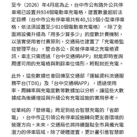
至今（2026）年4月底為止，台中市公有路外公共停
車場已設置共934個電動車充電格，建置數量超前法
定目標（台中市公有停車場共有40,513個小型車停車
格，依法須設置至少810個電動車充電格）。除了全
面將設備升級為「用多少算多少」的度數計費機制，
以落實使用者付費原則，交通局也建置了「充電樁監
控管理平台」，整合各公、民營停車場之充電樁資
訊，車主只需透過「台中交通網APP」就能即時查詢
周遭可用的充電樁與剩餘車位情形，輕鬆就近充電。
此外，這些數據也會回傳至交通部「運輸資料流通服
務平台(TDX)」及「台中交通網APP」，透過使用
率、周轉率與充電度數等數據加以分析，讓這些大數
據成為後續增設與升級公有充電設施的實用參考。
從單純的「發綠電」跨足到結合智慧充電的「省節
電」，台中市正引領公有停車設施轉向更友善環境的
營運方向。未來，交通局也將持續盤點全市具備光電
潛力的停車區域，除了硬體建置，更計畫引進智慧節