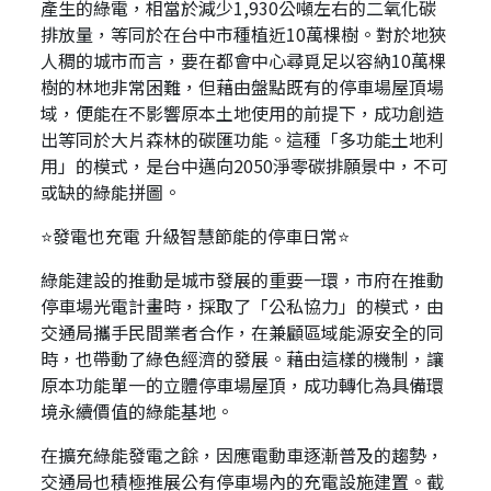
產生的綠電，相當於減少1,930公噸左右的二氧化碳
排放量，等同於在台中市種植近10萬棵樹。對於地狹
人稠的城市而言，要在都會中心尋覓足以容納10萬棵
樹的林地非常困難，但藉由盤點既有的停車場屋頂場
域，便能在不影響原本土地使用的前提下，成功創造
出等同於大片森林的碳匯功能。這種「多功能土地利
用」的模式，是台中邁向2050淨零碳排願景中，不可
或缺的綠能拼圖。
⭐發電也充電 升級智慧節能的停車日常⭐
綠能建設的推動是城市發展的重要一環，市府在推動
停車場光電計畫時，採取了「公私協力」的模式，由
交通局攜手民間業者合作，在兼顧區域能源安全的同
時，也帶動了綠色經濟的發展。藉由這樣的機制，讓
原本功能單一的立體停車場屋頂，成功轉化為具備環
境永續價值的綠能基地。
在擴充綠能發電之餘，因應電動車逐漸普及的趨勢，
交通局也積極推展公有停車場內的充電設施建置。截