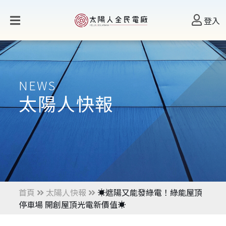
登入
NEWS
太陽人快報
首頁
太陽人快報
☀️遮陽又能發綠電！綠能屋頂
停車場 開創屋頂光電新價值☀️