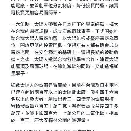
能電廠，並首創單位分割制度，降低投資門檻，讓賣
電投資更加容易而簡單。
一六年時，太陽人帶著在日本打下的豐富經驗，擴大
在台灣的營運規模，成立宏威環球事業，正式開始推
動台灣太陽人電廠加盟，以太陽能板或整座電廠為單
位，開放更低的投資門檻，使得所有人都有機會成為
電廠老闆，在安全穩定的基礎上，獲得長期的被動收
益。之後，太陽人還與台灣各地學校合作，建置太陽
能屋頂及風雨球場，在節能減碳的同時，又能造福鄉
里學子。
細數太陽人的電廠建置實績，目前在台灣及日本兩地
已建立超過兩百座以上的太陽能電廠，吸引四千六百
名以上的參與者，創造出近三・四億元的電廠規模，
累積發電量八百五十萬千瓦，獲得發電收益達四千多
萬元，並減少逾四百六十七萬公斤的二氧化碳，相當
於一百三十座大安森林公園的減碳量。