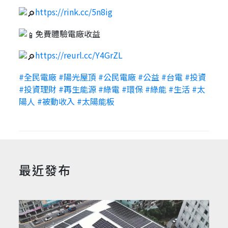
https://rink.cc/5n8ig
免費體驗電廠收益
https://reurl.cc/Y4GrZL
#全民電廠
#陽光屋頂
#公民電廠
#公益
#台電
#投資
#投資理財
#再生能源
#綠電
#環保
#綠能
#生活
#太
陽人
#被動收入
#太陽能板
最近發布