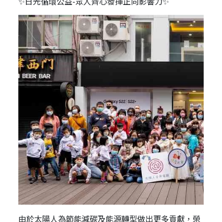
✨日光循環公益-眾人齊心發揮正向影響力✨
由於太陽人為節能減碳及能源轉型做出更多貢獻，榮