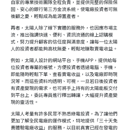
自家的專業技術團隊全程負責，並提供完整的保險保
固、安心的銀行第三方金流系統，使電廠投資者可無
後顧之憂，輕鬆成為能源置產者。
再者，太陽人除了線下實體的服務外，也因應市場主
流，推出強調快速、便利、資訊流通的線上認購模
式，努力提升顧客的信任度與滿意度，讓每一位太陽
人的投資者都能夠高枕無憂，輕鬆地賺取賣電收益。
例如，太陽人設計的網站平台、手機APP，提供給每
位投資者專屬的帳號，方便投資者透過電腦、手機，
即能隨時輕鬆下單、查看賣電收益，以及電廠即時現
況等。而這些資料均透明、可視，一旦若日後投資者
有資產變現的需求，也可將手上持有的太陽能板交付
到平台上，委託專員進行釋出轉讓，大幅提升資產變
現的靈活性。
太陽人考量有許多民眾不熟悉綠電投資，為了讓他們
更加了解全民電廠的運作模式，特地提供「三十天免
費體驗電廠收益」的服務，以目前真實已經在發電的