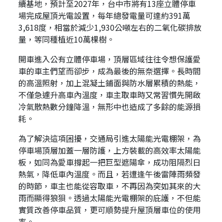
續基地，預計至2027年，台中市將有13座立體停車
場完成屋頂光電設置，每年總發電量可達約391萬
3,618度，相當於減少1,930公噸左右的二氧化碳排放
量，等同種植近10萬棵樹。
開車進入公有立體停車場，頂層區域往往令想保護愛
車的車主們望而卻步，成為最後的無奈選擇。長時間
的高溫照射，加上混凝土鋪面與防水層累積的熱能，
不僅急遽升高車內溫度，車主取車時又常習慣先開啟
冷氣散熱數分鐘降溫，無形中也造成了多餘的能源損
耗。
為了解決這項困擾，交通局引進太陽能光電棚架，為
停車場頂層加蓋一層防護，上方裝載的高效率太陽能
板，如同為愛車撐起一把巨型遮陽傘，成功阻隔烈日
熱氣，降低車內溫度。而且，若遭逢午後雷陣雨頻發
的時節，車主也能從容取車，不再因為突如其來的大
雨而顯得狼狽。透過太陽能光電棚架的庇護，不但能
實質改善停車品質，更可順勢提升屋頂層車位的使用
率。