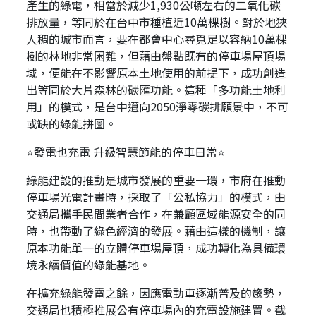
產生的綠電，相當於減少1,930公噸左右的二氧化碳
排放量，等同於在台中市種植近10萬棵樹。對於地狹
人稠的城市而言，要在都會中心尋覓足以容納10萬棵
樹的林地非常困難，但藉由盤點既有的停車場屋頂場
域，便能在不影響原本土地使用的前提下，成功創造
出等同於大片森林的碳匯功能。這種「多功能土地利
用」的模式，是台中邁向2050淨零碳排願景中，不可
或缺的綠能拼圖。
⭐發電也充電 升級智慧節能的停車日常⭐
綠能建設的推動是城市發展的重要一環，市府在推動
停車場光電計畫時，採取了「公私協力」的模式，由
交通局攜手民間業者合作，在兼顧區域能源安全的同
時，也帶動了綠色經濟的發展。藉由這樣的機制，讓
原本功能單一的立體停車場屋頂，成功轉化為具備環
境永續價值的綠能基地。
在擴充綠能發電之餘，因應電動車逐漸普及的趨勢，
交通局也積極推展公有停車場內的充電設施建置。截