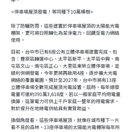
⭐停車場屋頂發電！等同種下10萬棵樹⭐
除了防曬防雨，這些建置於停車場屋頂的太陽能光電
棚架，更可將日照轉化為潔淨電力，回饋至電力網絡
使用。
目前，台中市已有6座公有立體停車場建置完成，包
含：豐原區轉運中心、太平區新平、太平區中興、南
屯區文山、南屯區正心、大里區東榮立體停車場，並
順利併網發電，今年更將再啟用4座，逐步擴大光電
網絡的覆蓋範圍。預計至2027年，台中市將有13座
立體停車場全數完成屋頂光電設置，屆時，每年總發
電量可達約391萬3,618度。若以一般家庭平均用電量
換算，這筆電力可供上千戶家庭一整年的用電需求，
對於提升在地綠電供給具有實質助益。
換個角度看，這些停車場屋頂，就像在城市種下一片
看不見的森林。13座停車場的太陽能光電棚架每年所