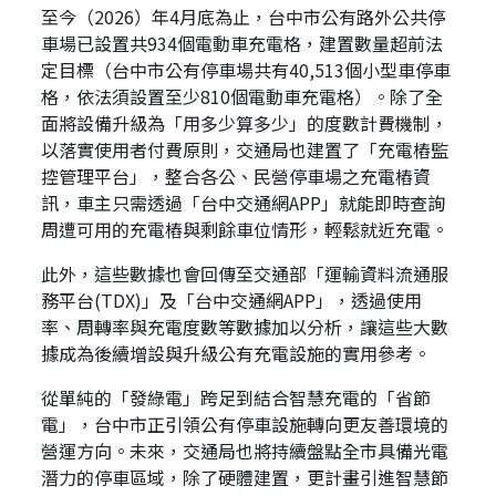
至今（2026）年4月底為止，台中市公有路外公共停
車場已設置共934個電動車充電格，建置數量超前法
定目標（台中市公有停車場共有40,513個小型車停車
格，依法須設置至少810個電動車充電格）。除了全
面將設備升級為「用多少算多少」的度數計費機制，
以落實使用者付費原則，交通局也建置了「充電樁監
控管理平台」，整合各公、民營停車場之充電樁資
訊，車主只需透過「台中交通網APP」就能即時查詢
周遭可用的充電樁與剩餘車位情形，輕鬆就近充電。
此外，這些數據也會回傳至交通部「運輸資料流通服
務平台(TDX)」及「台中交通網APP」，透過使用
率、周轉率與充電度數等數據加以分析，讓這些大數
據成為後續增設與升級公有充電設施的實用參考。
從單純的「發綠電」跨足到結合智慧充電的「省節
電」，台中市正引領公有停車設施轉向更友善環境的
營運方向。未來，交通局也將持續盤點全市具備光電
潛力的停車區域，除了硬體建置，更計畫引進智慧節