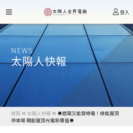
登入
NEWS
太陽人快報
首頁
太陽人快報
☀️遮陽又能發綠電！綠能屋頂
停車場 開創屋頂光電新價值☀️